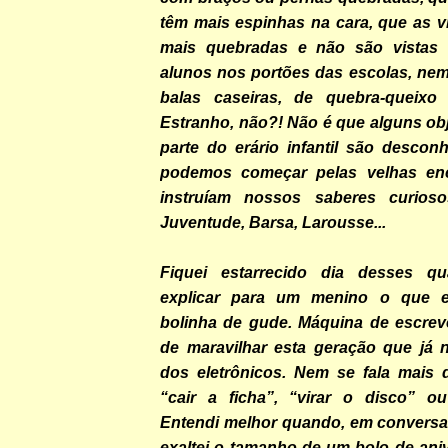
têm mais espinhas na cara, que as v
mais quebradas e não são vistas 
alunos nos portões das escolas, ne
balas caseiras, de quebra-queixo 
Estranho, não?! Não é que alguns ob
parte do erário infantil são descon
podemos começar pelas velhas enc
instruíam nossos saberes curios
Juventude, Barsa, Larousse...
Fiquei estarrecido dia desses q
explicar para um menino o que er
bolinha de gude. Máquina de escrev
de maravilhar esta geração que já 
dos eletrônicos. Nem se fala mais
“cair a ficha”, “virar o disco” ou 
Entendi melhor quando, em convers
exaltei o tamanho de um bolo de ani