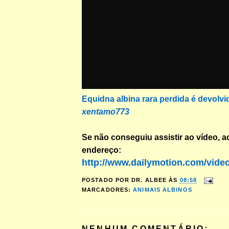
Equidna albina rara perdida é devolvid
xentamo773
Se não conseguiu assistir ao vídeo, a
endereço:
http://www.dailymotion.com/vide
POSTADO POR
DR. ALBEE
ÀS
08:58
MARCADORES:
ANIMAIS ALBINOS
NENHUM COMENTÁRIO: