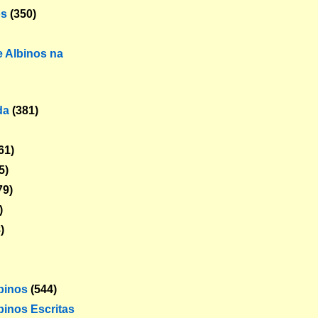
os
(350)
 Albinos na
da
(381)
61)
5)
79)
)
)
lbinos
(544)
binos Escritas