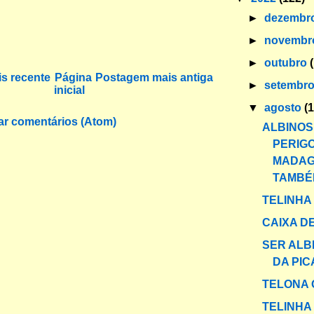
►
dezembr
►
novemb
►
outubro
s recente
Página
Postagem mais antiga
►
setembr
inicial
▼
agosto
(
ar comentários (Atom)
ALBINO
PERIG
MADA
TAMBÉ
TELINHA
CAIXA DE
SER ALBI
DA PI
TELONA 
TELINHA