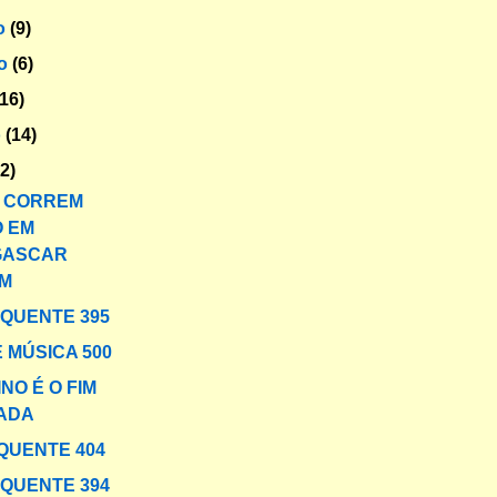
o
(9)
ro
(6)
(16)
o
(14)
12)
S CORREM
O EM
GASCAR
M
 QUENTE 395
 MÚSICA 500
NO É O FIM
CADA
QUENTE 404
 QUENTE 394