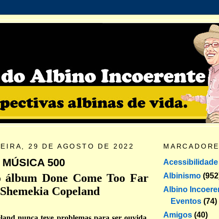
EIRA, 29 DE AGOSTO DE 2022
MARCADOR
 MÚSICA 500
Acessibilidade
Albinismo
(952
do álbum Done Come Too Far
e Shemekia Copeland
Albino Incoere
Eventos
(74)
Amigos
(40)
and nunca teve problemas para ser ouvida.