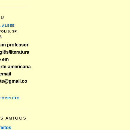
EU
. ALBEE
OLIS, SP,
IL
um professor
glês/literatura
o em
orte-americana
email
nte@gmail.co
 COMPLETO
OS AMIGOS
reitos