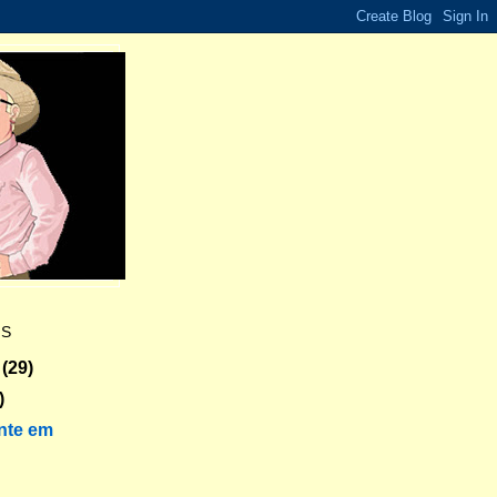
ES
(29)
)
nte em