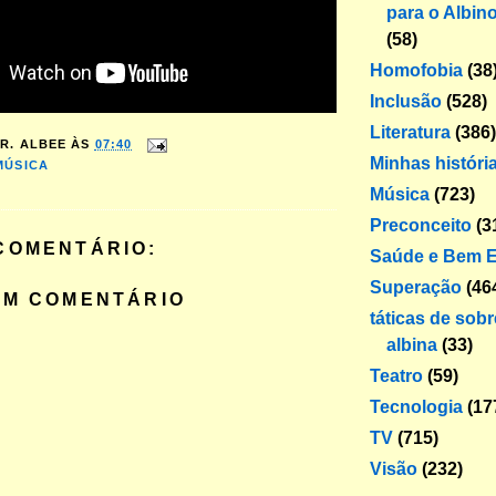
para o Albin
(58)
Homofobia
(38
Inclusão
(528)
Literatura
(386)
R. ALBEE
ÀS
07:40
Minhas históri
MÚSICA
Música
(723)
Preconceito
(3
COMENTÁRIO:
Saúde e Bem E
Superação
(46
UM COMENTÁRIO
táticas de sob
albina
(33)
Teatro
(59)
Tecnologia
(17
TV
(715)
Visão
(232)