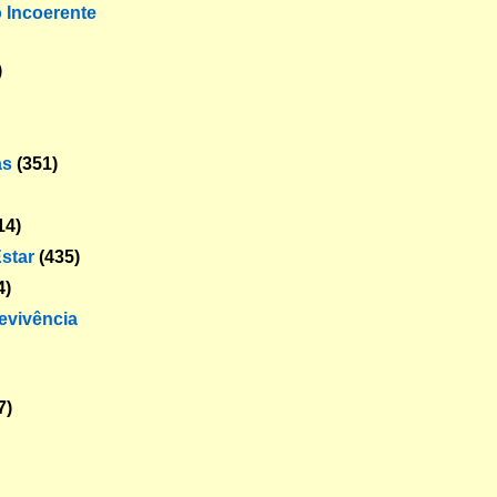
o Incoerente
)
as
(351)
14)
star
(435)
4)
revivência
7)