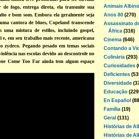
Animais Albin
de fogo, entrega direta, ela transmite sua
Anos 80
(270)
lto e bom som. Embora ela geralmente seja
uma cantora de blues, Copeland transcende
Assassinato de
m uma mistura de estilos, incluindo gospel,
África
(316)
ul e, em seu trabalho mais recente, americana
Cinema
(646)
o zydeco. Pegando pesado em temas sociais
Contando a Vi
iolência nas escolas devido ao descontrole no
Culinária
(293)
ne Come Too Far ainda tem algum espaço
Curiosidades
(
Deficientes
(53
Diversidade
(3
Educação
(229
En Español
(88
Família
(19)
Geral
(131)
Histórias de A
Histórias de Al