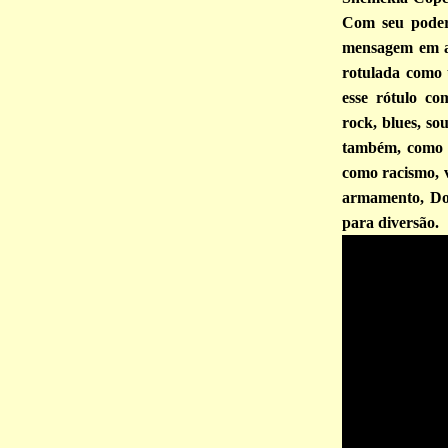
Com seu poder 
mensagem em a
rotulada como 
esse rótulo co
rock, blues, so
também, como 
como racismo, v
armamento, Do
para diversão.