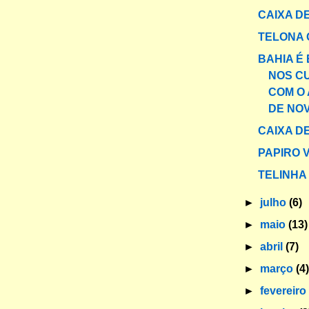
CAIXA DE
TELONA 
BAHIA É
NOS C
COM O 
DE NO
CAIXA DE
PAPIRO V
TELINHA
►
julho
(6)
►
maio
(13)
►
abril
(7)
►
março
(4
►
fevereir