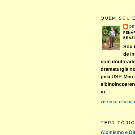
QUEM SOU 
DR
PENÁP
BRAZ
Sou 
de in
com doutorad
dramaturgia n
pela USP. Meu 
albinoincoere
m
VER MEU PERFIL
TERRITÓRI
Albinismo e Di