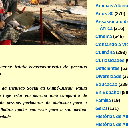
Animais Albin
Anos 80
(270)
Assassinato de
África
(316)
Cinema
(646)
Contando a Vi
Culinária
(293)
Curiosidades
(
eense inicia recenseamento de pessoas
Deficientes
(53
o
Diversidade
(3
Educação
(229
al da Inclusão Social da Guiné-Bissau, Paula
En Español
(88
u hoje estar em marcha uma campanha de
Família
(19)
de pessoas portadoras de albinismo para o
Geral
(131)
ibilizar apoios concretos para a sua melhor
Histórias de A
iedade.
Histórias de Al