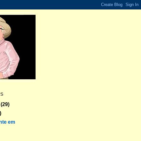
ES
(29)
)
nte em