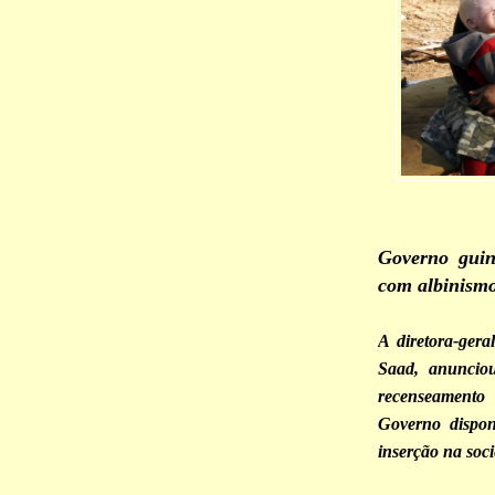
Governo guin
com albinism
A diretora-ger
Saad, anuncio
recenseamento 
Governo dispon
inserção na soc