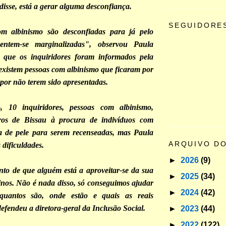
isse, está a gerar alguma desconfiança.
SEGUIDORE
m albinismo são desconfiadas para já pelo
sentem-se marginalizadas", observou Paula
o que os inquiridores foram informados pela
existem pessoas com albinismo que ficaram por
 por não terem sido apresentadas.
, 10 inquiridores, pessoas com albinismo,
ros de Bissau à procura de indivíduos com
a de pele para serem recenseadas, mas Paula
ARQUIVO D
 dificuldades.
►
2026
(9)
to de que alguém está a aproveitar-se da sua
►
2025
(34)
inos. Não é nada disso, só conseguimos ajudar
►
2024
(42)
quantos são, onde estão e quais as reais
efendeu a diretora-geral da Inclusão Social.
►
2023
(44)
►
2022
(122)