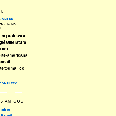
EU
. ALBEE
OLIS, SP,
IL
um professor
glês/literatura
o em
orte-americana
email
nte@gmail.co
 COMPLETO
OS AMIGOS
reitos
Brasil