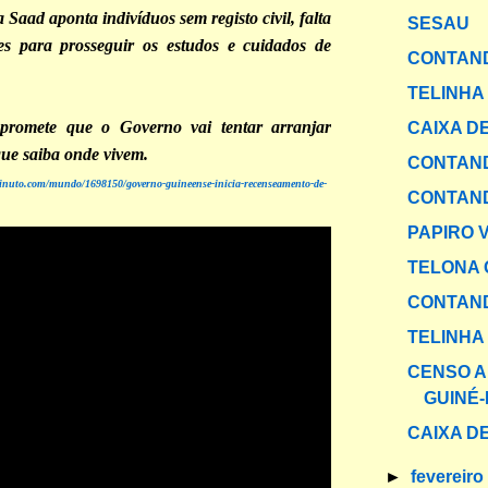
 Saad aponta indivíduos sem registo civil, falta
SESAU
es para prosseguir os estudos e cuidados de
CONTAND
TELINHA
promete que o Governo vai tentar arranjar
CAIXA DE
que saiba onde vivem.
CONTAND
inuto.com/mundo/1698150/governo-guineense-inicia-recenseamento-de-
CONTAND
PAPIRO 
TELONA 
CONTAND
TELINHA
CENSO A
GUINÉ-
CAIXA DE
►
fevereir