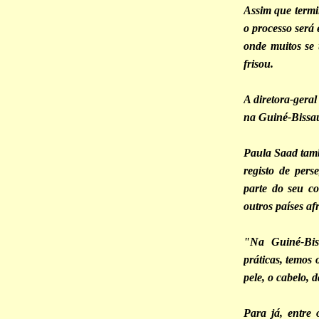
Assim que term
o processo será 
onde muitos se
frisou.
A diretora-geral
na Guiné-Bissau
Paula Saad tam
registo de pers
parte do seu c
outros países af
"Na Guiné-Bis
práticas, temos 
pele, o cabelo, 
Para já, entre