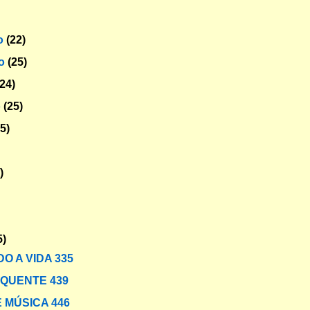
o
(22)
ro
(25)
(24)
o
(25)
25)
)
5)
O A VIDA 335
 QUENTE 439
 MÚSICA 446