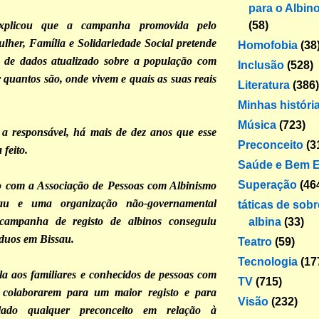
para o Albin
(58)
xplicou que a campanha promovida pelo
ulher, Família e Solidariedade Social pretende
Homofobia
(38
 de dados atualizado sobre a população com
Inclusão
(528)
 quantos são, onde vivem e quais as suas reais
Literatura
(386)
Minhas históri
Música
(723)
a responsável, há mais de dez anos que esse
Preconceito
(3
 feito.
Saúde e Bem E
Superação
(46
 com a Associação de Pessoas com Albinismo
au e uma organização não-governamental
táticas de sob
 campanha de registo de albinos conseguiu
albina
(33)
íduos em Bissau.
Teatro
(59)
Tecnologia
(17
a aos familiares e conhecidos de pessoas com
TV
(715)
 colaborarem para um maior registo e para
Visão
(232)
lado qualquer preconceito em relação à