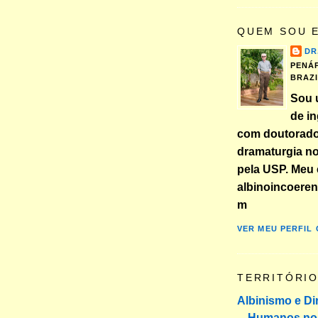
QUEM SOU 
DR
PENÁP
BRAZ
Sou 
de in
com doutorad
dramaturgia n
pela USP. Meu 
albinoincoere
m
VER MEU PERFIL
TERRITÓRI
Albinismo e Di
Humanos no 