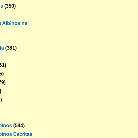
os
(350)
 Albinos na
da
(381)
61)
5)
79)
)
)
lbinos
(544)
binos Escritas