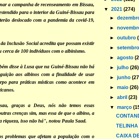
inar a campanha de recenseamento em Bissau,
▼
2021
(274)
estendido para o interior da Guiné-Bissau para
►
dezembr
 terão deslocado com a pandemia da covid-19,
►
novemb
►
outubro
 da Inclusão Social acredita que possam existir
►
setembr
 cerca de 100 indivíduos com o albinismo.
►
agosto
(
bém disse à Lusa que na Guiné-Bissau não há
►
julho
(26)
eguição aos albinos com a finalidade de usar
►
junho
(27
orpo para práticas místicas como acontece em
►
maio
(26)
ricanos.
►
abril
(23)
sau, graças a Deus, nós não temos essas
▼
março
(1
outras crenças sim, mas essa de que o albino, a
CONTAND
da riqueza, isso não há", notou Paula Saad.
TELINHA
CAIXA DE
 os problemas que afetam a população com o