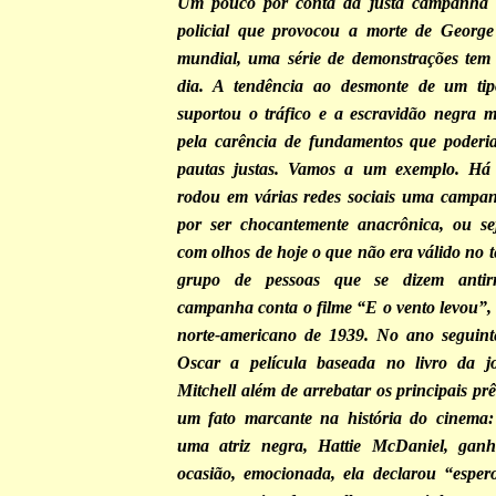
Um pouco por conta da justa campanha c
policial que provocou a morte de George
mundial, uma série de demonstrações tem
dia. A tendência ao desmonte de um tip
suportou o tráfico e a escravidão negra mu
pela carência de fundamentos que poderia
pautas justas. Vamos a um exemplo. Há
rodou em várias redes sociais uma campan
por ser chocantemente anacrônica, ou sej
com olhos de hoje o que não era válido no 
grupo de pessoas que se dizem antirra
campanha conta o filme “E o vento levou”, 
norte-americano de 1939. No ano seguint
Oscar a película baseada no livro da jo
Mitchell além de arrebatar os principais pr
um fato marcante na história do cinema: 
uma atriz negra, Hattie McDaniel, gan
ocasião, emocionada, ela declarou “esper