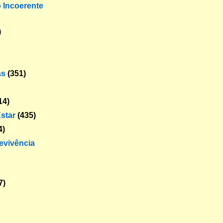
o Incoerente
)
as
(351)
14)
star
(435)
4)
revivência
7)