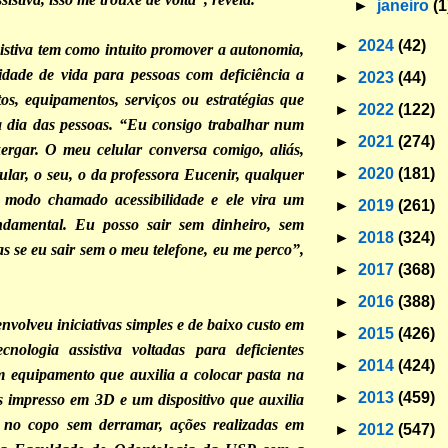
►
janeiro
(1
►
2024
(42)
sistiva tem como intuito promover a autonomia,
idade de vida para pessoas com deficiência a
►
2023
(44)
tos, equipamentos, serviços ou estratégias que
►
2022
(122)
 a dia das pessoas. “Eu consigo trabalhar num
►
2021
(274)
ergar. O meu celular conversa comigo, aliás,
►
2020
(181)
ular, o seu, o da professora Eucenir, qualquer
 modo chamado acessibilidade e ele vira um
►
2019
(261)
ndamental. Eu posso sair sem dinheiro, sem
►
2018
(324)
s se eu sair sem o meu telefone, eu me perco”,
►
2017
(368)
►
2016
(388)
nvolveu iniciativas simples e de baixo custo em
►
2015
(426)
cnologia assistiva voltadas para deficientes
►
2014
(424)
m equipamento que auxilia a colocar pasta na
►
2013
(459)
s impresso em 3D e um dispositivo que auxilia
 no copo sem derramar, ações realizadas em
►
2012
(547)