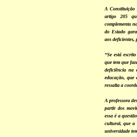
A Constituição
artigo 205 q
complementa no 
do Estado gara
aos deficientes,
“Se está escrit
que tem que faze
deficiência na
educação, que 
ressalta a coor
A professora de
partir dos movi
essa é a quest
cultural, que 
universidade te