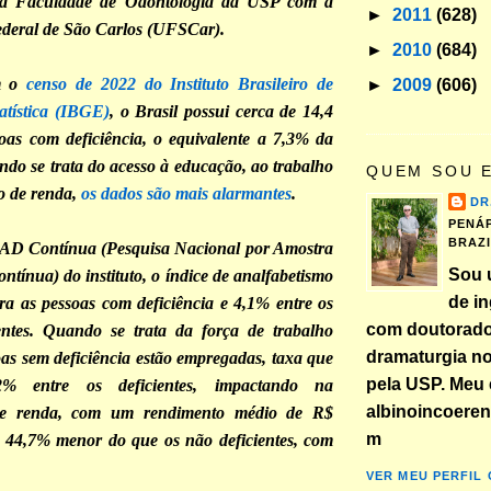
da Faculdade de Odontologia da USP com a
►
2011
(628)
ederal de São Carlos (UFSCar).
►
2010
(684)
m o
censo de 2022 do Instituto Brasileiro de
►
2009
(606)
atística (IBGE)
, o Brasil possui cerca de 14,4
oas com deficiência, o equivalente a 7,3% da
do se trata do acesso à educação, ao trabalho
QUEM SOU 
o de renda,
os dados são mais alarmantes
.
DR
PENÁP
BRAZ
D Contínua (Pesquisa Nacional por Amostra
Sou 
ntínua) do instituto, o índice de analfabetismo
de in
ra as pessoas com deficiência e 4,1% entre os
com doutorad
entes. Quando se trata da força de trabalho
dramaturgia n
as sem deficiência estão empregadas, taxa que
pela USP. Meu 
2% entre os deficientes, impactando na
albinoincoere
de renda, com um rendimento médio de R$
m
r 44,7% menor do que os não deficientes, com
VER MEU PERFIL