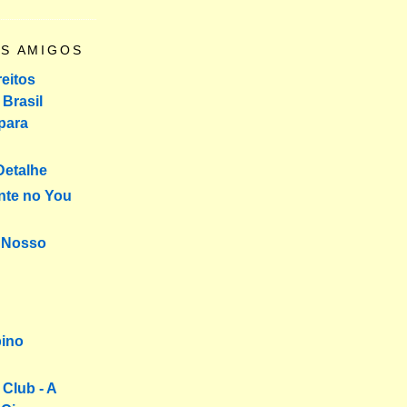
OS AMIGOS
reitos
Brasil
para
Detalhe
nte no You
o Nosso
bino
 Club - A