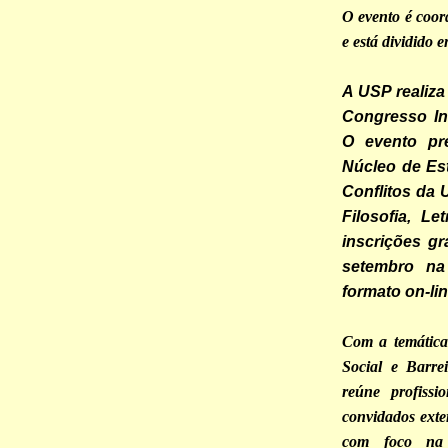
O evento é coor
e está dividido 
A USP realiza
Congresso In
O evento pre
Núcleo de Est
Conflitos da 
Filosofia, L
inscrições gr
setembro na
formato on-li
Com a temática 
Social e Barre
reúne profissi
convidados exter
com foco na 