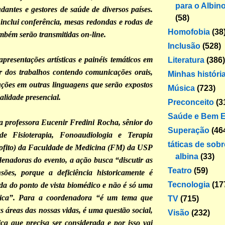
para o Albin
dantes e gestores de saúde de diversos países.
(58)
nclui conferência, mesas redondas e rodas de
Homofobia
(38
mbém serão transmitidas on-line.
Inclusão
(528)
apresentações artísticas e painéis temáticos em
Literatura
(386)
ir dos trabalhos contendo comunicações orais,
Minhas históri
uções em outras linguagens que serão expostos
Música
(723)
lidade presencial.
Preconceito
(3
Saúde e Bem E
 professora Eucenir Fredini Rocha, sênior do
Superação
(46
de Fisioterapia, Fonoaudiologia e Terapia
táticas de sob
ofito) da Faculdade de Medicina (FM) da USP
albina
(33)
enadoras do evento, a ação busca “discutir as
Teatro
(59)
nsões, porque a deficiência historicamente é
Tecnologia
(17
da do ponto de vista biomédico e não é só uma
dica”. Para a coordenadora “é um tema que
TV
(715)
s áreas das nossas vidas, é uma questão social,
Visão
(232)
tica que precisa ser considerada e por isso vai