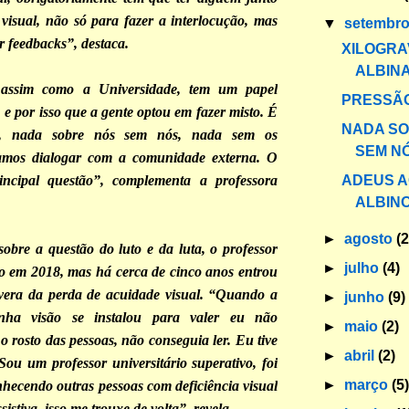
 visual, não só para fazer a interlocução, mas
▼
setembr
 feedbacks”, destaca.
XILOGR
ALBIN
 assim como a Universidade, tem um papel
PRESSÃO
 e por isso que a gente optou em fazer misto. É
NADA SO
o, nada sobre nós sem nós, nada sem os
SEM N
 vamos dialogar com a comunidade externa. O
ADEUS A
incipal questão”, complementa a professora
ALBIN
►
agosto
(2
obre a questão do luto e da luta, o professor
►
julho
(4)
do em 2018, mas há cerca de cinco anos entrou
evera da perda de acuidade visual. “Quando a
►
junho
(9)
ha visão se instalou para valer eu não
►
maio
(2)
 rosto das pessoas, não conseguia ler. Eu tive
►
abril
(2)
Sou um professor universitário superativo, foi
►
março
(5
ecendo outras pessoas com deficiência visual
sistiva, isso me trouxe de volta”, revela.