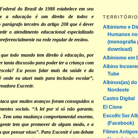
 Federal do Brasil de 1988 estabelece em seu
ue a educação é um direito de todos e
TERRITÓRI
parágrafo terceiro do artigo 208 que é dever
Albinismo e Di
ntir o atendimento educacional especializado
Humanos no 
 preferencialmente na rede regular de ensino.
(monografia 
download)
o que todo mundo tem direito à educação, por
Albinismo em 
r tanta discussão para poder ter a criança com
Albino Incoere
 escola? Eu posso falar mais da saúde e da
Tube
é onde eu atuei mais para inclusão escolar”,
Albinos(as) d
denadora Eucenir.
Nordeste
Castro Digital
staca que muitos avanços foram conseguidos a
El Cisne
mentos sociais. “A lei por si só não garante,
Escolhi Ser Al
ão. Tem uma mudança comportamental enorme,
(Facebook)
a gente tem que promover de algum modo, e a
Filmes Antigos
m que pensar nisso”. Para Eucenir é um debate