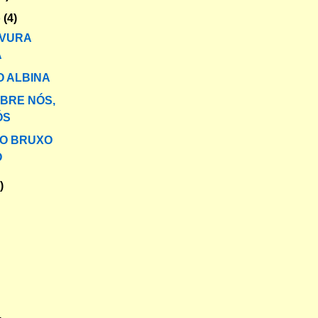
o
(4)
AVURA
A
 ALBINA
BRE NÓS,
ÓS
O BRUXO
O
)
)