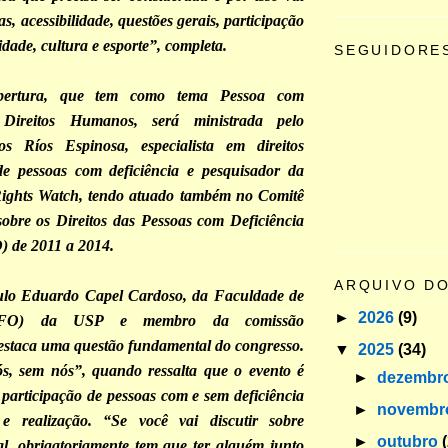
as, acessibilidade, questões gerais, participação
cidade, cultura e esporte”, completa.
SEGUIDORE
ertura, que tem como tema Pessoa com
 Direitos Humanos, será ministrada pelo
s Ríos Espinosa, especialista em direitos
 de pessoas com deficiência e pesquisador da
hts Watch, tendo atuado também no Comitê
obre os Direitos das Pessoas com Deficiência
 de 2011 a 2014.
ARQUIVO D
ulo Eduardo Capel Cardoso, da Faculdade de
►
2026
(9)
 (FO) da USP e membro da comissão
estaca uma questão fundamental do congresso.
▼
2025
(34)
s, sem nós”, quando ressalta que o evento é
►
dezembr
 participação de pessoas com e sem deficiência
►
novemb
e realização. “Se você vai discutir sobre
►
outubro
ual, obrigatoriamente tem que ter alguém junto