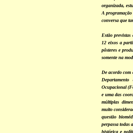
organizada, estu
A programação i
conversa que ta
Estão previstas 
12 eixos a part
pôsteres e prod
somente na moda
De acordo com a
Departamento 
Ocupacional (F
e uma das coord
múltiplas dime
muito considera
questão biomé
perpassa todas a
histórica e polí