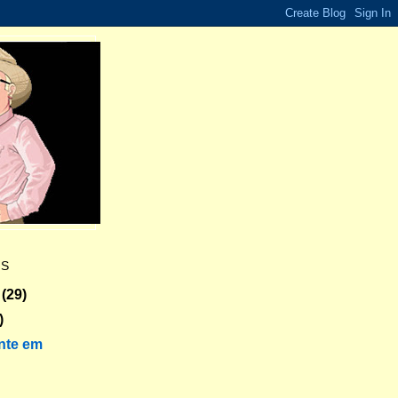
ES
(29)
)
nte em