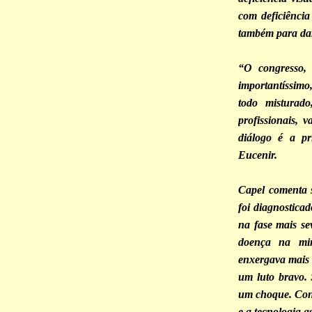
com deficiência
também para dar
“O congresso,
importantíssimo,
todo misturad
profissionais,
diálogo é a pr
Eucenir.
Capel comenta s
foi diagnostica
na fase mais s
doença na min
enxergava mais o
um luto bravo. 
um choque. Conh
e a tecnologia as