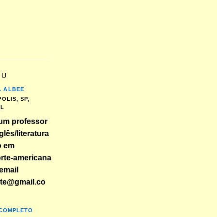
EU
. ALBEE
OLIS, SP,
IL
um professor
glês/literatura
o em
orte-americana
email
nte@gmail.co
 COMPLETO