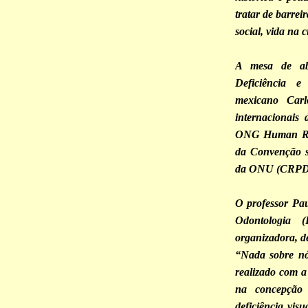
tratar de barreir
social, vida na 
A mesa de ab
Deficiência e
mexicano Carlo
internacionais
ONG Human Rig
da Convenção s
da ONU (CRPD)
O professor Pa
Odontologia
organizadora, d
“Nada sobre nó
realizado com a
na concepção 
deficiência vis