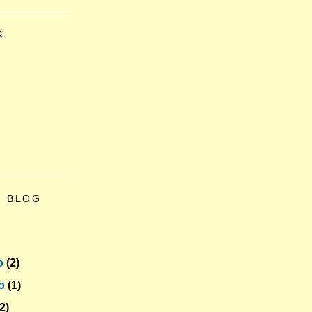
S
O BLOG
o
(2)
ro
(1)
(2)