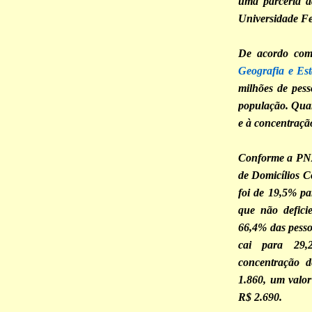
uma parceria 
Universidade F
De acordo co
Geografia e Est
milhões de pess
população. Quan
e à concentraçã
Conforme a PNA
de Domicílios Co
foi de 19,5% pa
que não defici
66,4% das pesso
cai para 29,
concentração 
1.860, um valo
R$ 2.690.