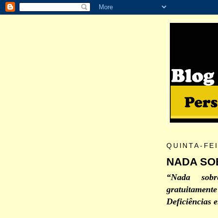
QUINTA-FE
NADA SO
“Nada sob
gratuitament
Deficiências 