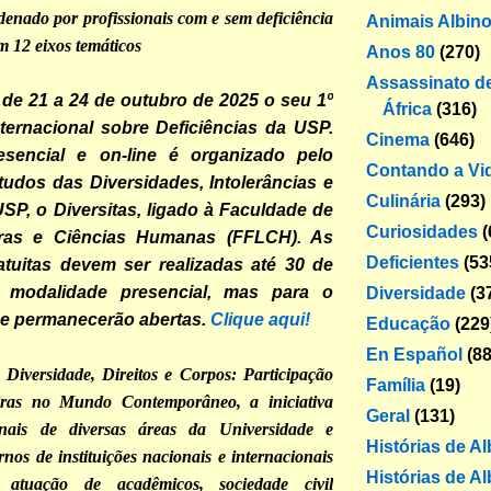
denado por profissionais com e sem deficiência
Animais Albin
em 12 eixos temáticos
Anos 80
(270)
Assassinato de
 de 21 a 24 de outubro de 2025 o seu 1º
África
(316)
ternacional sobre Deficiências da USP.
Cinema
(646)
sencial e on-line é organizado pelo
Contando a Vi
udos das Diversidades, Intolerâncias e
Culinária
(293)
USP, o Diversitas, ligado à Faculdade de
Curiosidades
(
etras e Ciências Humanas (FFLCH). As
Deficientes
(53
atuitas devem ser realizadas até 30 de
 modalidade presencial, mas para o
Diversidade
(3
ne permanecerão abertas.
Clique aqui!
Educação
(229
En Español
(88
Diversidade, Direitos e Corpos: Participação
Família
(19)
iras no Mundo Contemporâneo, a iniciativa
Geral
(131)
onais de diversas áreas da Universidade e
Histórias de A
nos de instituições nacionais e internacionais
Histórias de Al
atuação de acadêmicos, sociedade civil