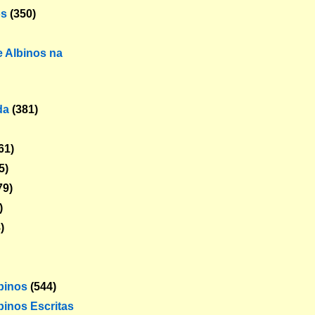
os
(350)
 Albinos na
da
(381)
61)
5)
79)
)
)
lbinos
(544)
binos Escritas