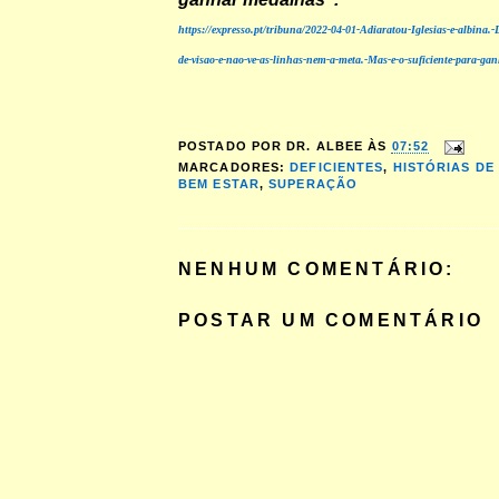
https://expresso.pt/tribuna/2022-04-01-Adiaratou-Iglesias-e-albina.-
de-visao-e-nao-ve-as-linhas-nem-a-meta.-Mas-e-o-suficiente-para-g
POSTADO POR
DR. ALBEE
ÀS
07:52
MARCADORES:
DEFICIENTES
,
HISTÓRIAS DE
BEM ESTAR
,
SUPERAÇÃO
NENHUM COMENTÁRIO:
POSTAR UM COMENTÁRIO