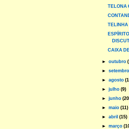
TELONA 
CONTAND
TELINHA
ESPÍRIT
DISCUT
CAIXA DE
►
outubro
►
setembr
►
agosto
(
►
julho
(9)
►
junho
(20
►
maio
(11)
►
abril
(15)
►
março
(1