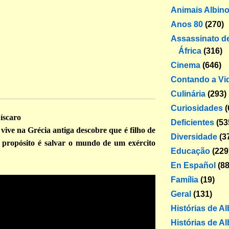
Animais Albin
Anos 80
(270)
Assassinato de
África
(316)
Cinema
(646)
Contando a Vi
Culinária
(293)
Curiosidades
(
íscaro
Deficientes
(53
ive na Grécia antiga descobre que é filho de
Diversidade
(3
 propósito é salvar o mundo de um exército
Educação
(229
En Español
(88
Família
(19)
Geral
(131)
Histórias de A
Histórias de Al