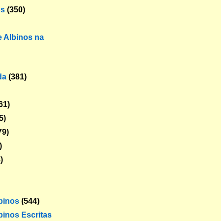
os
(350)
 Albinos na
da
(381)
61)
5)
79)
)
)
lbinos
(544)
binos Escritas