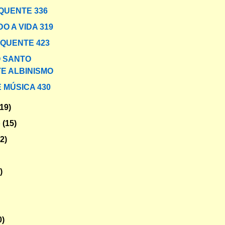
QUENTE 336
O A VIDA 319
 QUENTE 423
O SANTO
E ALBINISMO
 MÚSICA 430
(19)
o
(15)
12)
)
0)