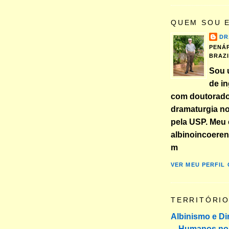
QUEM SOU 
DR
PENÁP
BRAZ
Sou 
de in
com doutorad
dramaturgia n
pela USP. Meu 
albinoincoere
m
VER MEU PERFIL
TERRITÓRI
Albinismo e Di
Humanos no 