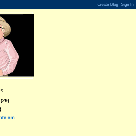
ES
(29)
)
nte em