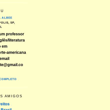
EU
. ALBEE
OLIS, SP,
IL
um professor
glês/literatura
o em
orte-americana
email
nte@gmail.co
 COMPLETO
OS AMIGOS
reitos
Brasil