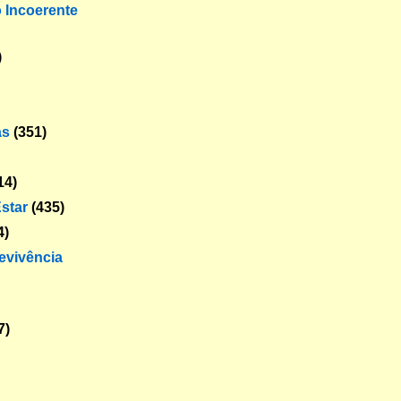
o Incoerente
)
as
(351)
14)
star
(435)
4)
revivência
7)