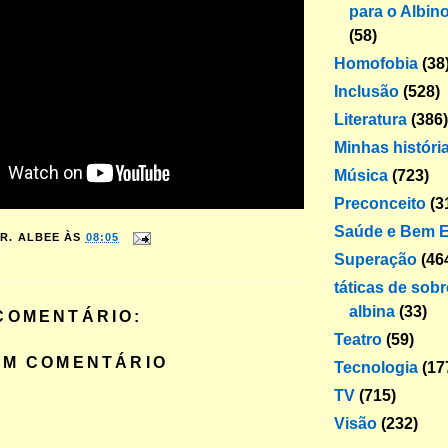
para o Albin
(58)
Homofobia
(38
Inclusão
(528)
Literatura
(386)
Minhas históri
Música
(723)
Preconceito
(3
Saúde e Bem E
R. ALBEE
ÀS
08:05
Superação
(46
táticas de sob
albina
(33)
COMENTÁRIO:
Teatro
(59)
UM COMENTÁRIO
Tecnologia
(17
TV
(715)
Visão
(232)