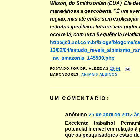
Wilson, do Smithsonian (EUA). Ele de
maravilhosa a descoberta. "É um ev
região, mas até então sem explicação c
estudos genéticos futuros vão poder 
ocorre lá, com uma frequência relativ
http://jc3.uol.com.br/blogs/blogcma/ca
13/02/04/estudo_revela_albinismo_r
_na_amazonia_145509.php
POSTADO POR
DR. ALBEE
ÀS
13:04
MARCADORES:
ANIMAIS ALBINOS
UM COMENTÁRIO:
Anônimo
25 de abril de 2013 às
Excelente trabalho! Pern
potencial incrível em relação à
que os pesquisadores estão de