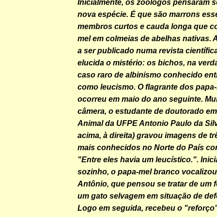
Inicialmente, os zoólogos pensaram s
nova espécie. É que são marrons ess
membros curtos e cauda longa que c
mel em colmeias de abelhas nativas. 
a ser publicado numa revista científic
elucida o mistério: os bichos, na ver
caso raro de albinismo conhecido ent
como leucismo. O flagrante dos papa
ocorreu em maio do ano seguinte. M
câmera, o estudante de doutorado em
Animal da UFPE Antonio Paulo da Silv
acima, à direita) gravou imagens de t
mais conhecidos no Norte do País com
"Entre eles havia um leucístico.". Inic
sozinho, o papa-mel branco vocalizou
Antônio, que pensou se tratar de um f
um gato selvagem em situação de defe
Logo em seguida, recebeu o "reforço"